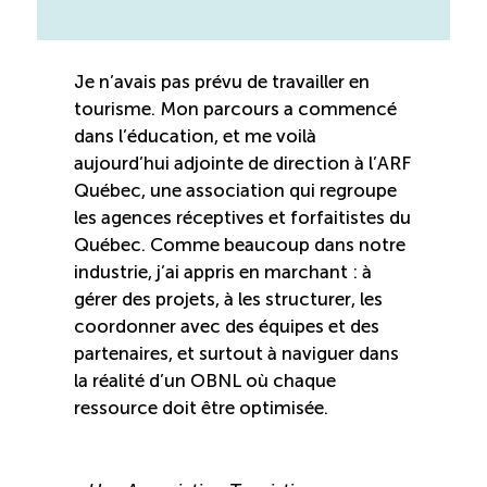
Boomerang
Je n’avais pas prévu de travailler en
Saisonnalité
tourisme. Mon parcours a commencé
dans l’éducation, et me voilà
aujourd’hui adjointe de direction à l’ARF
Chantier sur la saisonnalité
Québec, une association qui regroupe
les agences réceptives et forfaitistes du
Bassins de main-d’oeuvre diversifiés
Québec. Comme beaucoup dans notre
industrie, j’ai appris en marchant : à
Devenir membre
gérer des projets, à les structurer, les
coordonner avec des équipes et des
partenaires, et surtout à naviguer dans
Catalogue de formations en ligne
la réalité d’un OBNL où chaque
ressource doit être optimisée.
ÉTUDES
NOUVELLES
EN
INFOLETTRE
DU CQRHT