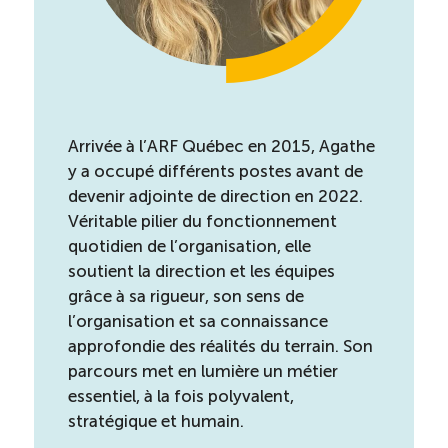
Reconnaissance des compétences
Bilan et reconnaissance des acquis
Initiatives
Arrivée à l’ARF Québec en 2015, Agathe
y a occupé différents postes avant de
devenir adjointe de direction en 2022.
Destination IA
Véritable pilier du fonctionnement
quotidien de l’organisation, elle
Diagnostic Nord-du-Québec
soutient la direction et les équipes
grâce à sa rigueur, son sens de
Programme de francisation
l’organisation et sa connaissance
approfondie des réalités du terrain. Son
parcours met en lumière un métier
Métiers et carrières en tourisme
essentiel, à la fois polyvalent,
stratégique et humain.
Norme entretien ménager