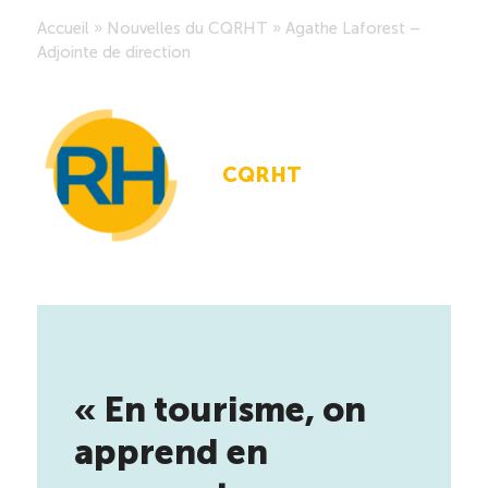
Accueil
»
Nouvelles du CQRHT
»
Agathe Laforest –
Saisonnalité des emplois
Adjointe de direction
Outils et ressources
CQRHT
Portail RH
Descriptions de fonction
Balados
Diffusion d’offres d’emploi en ligne
« En tourisme, on
Programmes d’aide et subventions
apprend en