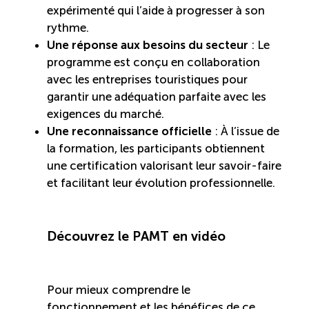
expérimenté qui l’aide à progresser à son
Entretien ménager : Évaluation – Pertinence de la
rythme.
norme
Une réponse aux besoins du secteur
: Le
programme est conçu en collaboration
Boomerang – Partage de ressources
avec les entreprises touristiques pour
garantir une adéquation parfaite avec les
Saisonnalité
exigences du marché.
Une reconnaissance officielle
: À l’issue de
la formation, les participants obtiennent
Chantier sur la saisonnalité
une certification valorisant leur savoir-faire
et facilitant leur évolution professionnelle.
Bassins de main-d’oeuvre diversifiés
Devenir membre
Découvrez le PAMT en vidéo
Catalogue de formations en ligne
Pour mieux comprendre le
fonctionnement et les bénéfices de ce