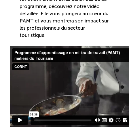
programme, découvrez notre vidéo
ÉTUDES
NOUVELLES
détaillée. Elle vous plongera au cœur du
EN
INFOLETTRE
DU CQRHT
TOURISME
PAMT et vous montrera son impact sur
les professionnels du secteur
touristique.
Recherche
Conn
Vimeo
LinkedIn
Facebook