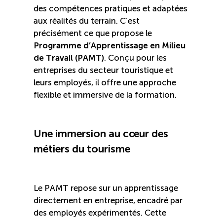
Recrutement de travailleurs étrangers
des compétences pratiques et adaptées
aux réalités du terrain. C’est
Ressources
précisément ce que propose le
Programme d’Apprentissage en Milieu
de Travail (PAMT)
. Conçu pour les
Compétences et formations
entreprises du secteur touristique et
leurs employés, il offre une approche
Nouvelles formations
flexible et immersive de la formation.
Formation sur mesure
Une immersion au cœur des
Programme de formation EMERIT
métiers du tourisme
Cuisinier : programme alternance travail-étude
(COUD)
Le PAMT repose sur un apprentissage
directement en entreprise, encadré par
des employés expérimentés. Cette
Apprentissage en milieu de travail (PAMT)