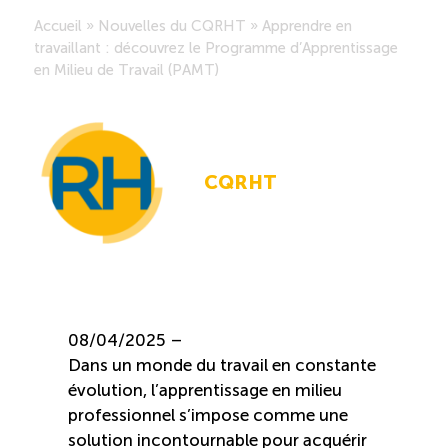
Accueil
»
Nouvelles du CQRHT
»
Apprendre en
Saisonnalité des emplois
travaillant : découvrez le Programme d’Apprentissage
en Milieu de Travail (PAMT)
Outils et ressources
Portail RH
CQRHT
Descriptions de fonction
Balados
Diffusion d’offres d’emploi en ligne
08/04/2025 –
Dans un monde du travail en constante
évolution, l’apprentissage en milieu
Programmes d’aide et subventions
professionnel s’impose comme une
solution incontournable pour acquérir