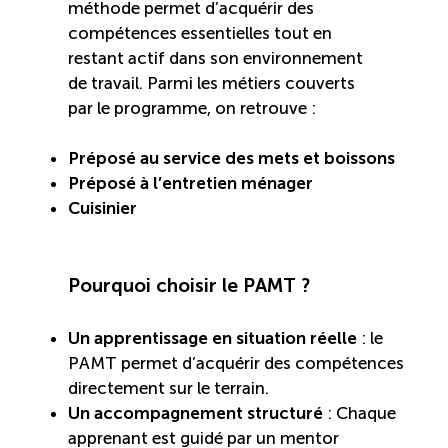
méthode permet d’acquérir des
compétences essentielles tout en
Reconnaissance des compétences (RCMO)
restant actif dans son environnement
de travail. Parmi les métiers couverts
Bilan et reconnaissance des acquis (RAC)
par le programme, on retrouve :
Initiatives
Préposé au service des mets et boissons
Préposé à l’entretien ménager
Cuisinier
Destination IA: Un franc succès
Diagnostic régional Nord-du-Québec
Pourquoi choisir le PAMT ?
Programme de francisation pour les entreprises
Un apprentissage en situation réelle
: le
touristiques
PAMT permet d’acquérir des compétences
directement sur le terrain.
Un accompagnement structuré
: Chaque
Valorisation des métiers et carrières en tourisme
apprenant est guidé par un mentor