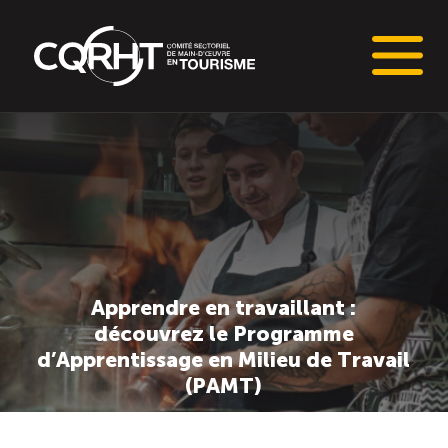
Connaissances stratégiques
Informations sur le marché du travail (IMT)
Tableaux de bord de l’industrie touristique
Apprendre en travaillant :
Main-d’oeuvre en tourisme
découvrez le Programme
d’Apprentissage en Milieu de Travail
Le pôle IMT
(PAMT)
Répertoire des publications