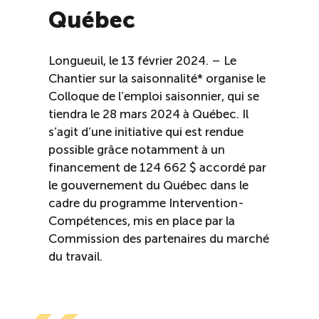
Recrutement de travailleurs étrangers
Québec
Ressources
Longueuil, le 13 février 2024. – Le
Chantier sur la saisonnalité* organise le
Compétences et formations
Colloque de l’emploi saisonnier, qui se
tiendra le 28 mars 2024 à Québec. Il
Nouvelles formations
s’agit d’une initiative qui est rendue
possible grâce notamment à un
financement de 124 662 $ accordé par
Formation sur mesure
le gouvernement du Québec dans le
cadre du programme Intervention-
Programme EMERIT
Compétences, mis en place par la
Commission des partenaires du marché
Cuisinier : alternance travail-étude
du travail.
Apprentissage en milieu de travail