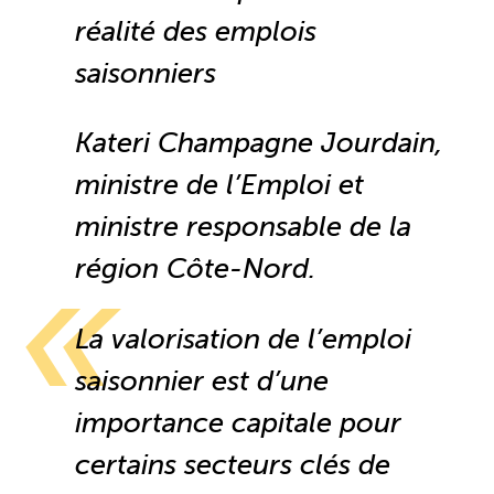
réalité des emplois
Boomerang
saisonniers
Saisonnalité
Kateri Champagne Jourdain,
Chantier sur la saisonnalité
ministre de l’Emploi et
ministre responsable de la
Bassins de main-d’oeuvre diversifiés
région Côte-Nord.
Devenir membre
La valorisation de l’emploi
Catalogue de formations en ligne
saisonnier est d’une
importance capitale pour
ÉTUDES
certains secteurs clés de
NOUVELLES
EN
INFOLETTRE
DU CQRHT