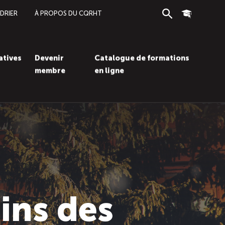
DRIER
À PROPOS DU CQRHT
Recherche
Connexion
iatives
Devenir
Catalogue de formations
membre
en ligne
Recherc
Con
ins des