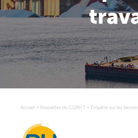
trava
Accueil
»
Nouvelles du CQRHT
»
Enquête sur les besoins