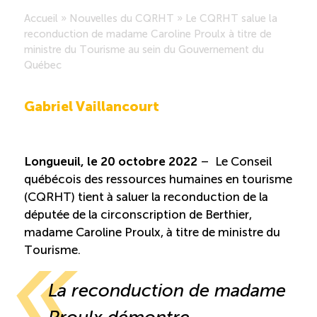
Accueil
»
Nouvelles du CQRHT
»
Le CQRHT salue la
Saisonnalité des emplois
reconduction de madame Caroline Proulx à titre de
ministre du Tourisme au sein du Gouvernement du
Québec
Outils et ressources
Gabriel Vaillancourt
Portail RH
Descriptions de fonction
Longueuil, le 20 octobre 2022
– Le Conseil
québécois des ressources humaines en tourisme
(CQRHT) tient à saluer la reconduction de la
Balados
députée de la circonscription de Berthier,
madame Caroline Proulx, à titre de ministre du
Diffusion d’offres d’emploi en ligne
Tourisme.
Programmes d’aide et subventions
La reconduction de madame