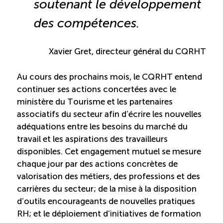
soutenant le développement
Reconnaissance des compétences
des compétences
.
Bilan et reconnaissance des acquis
Xavier Gret, directeur général du CQRHT
Initiatives
Au cours des prochains mois, le CQRHT entend
continuer ses actions concertées avec le
Destination IA
ministère du Tourisme et les partenaires
associatifs du secteur afin d’écrire les nouvelles
adéquations entre les besoins du marché du
Diagnostic Nord-du-Québec
travail et les aspirations des travailleurs
disponibles. Cet engagement mutuel se mesure
Programme de francisation
chaque jour par des actions concrètes de
valorisation des métiers, des professions et des
Métiers et carrières en tourisme
carrières du secteur; de la mise à la disposition
d’outils encourageants de nouvelles pratiques
Norme entretien ménager
RH; et le déploiement d’initiatives de formation