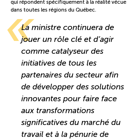
qui répondent spécifiquement à la réalité vécue
dans toutes les régions du Québec.
Boomerang
La ministre continuera de
Saisonnalité
jouer un rôle clé et d’agir
Chantier sur la saisonnalité
comme catalyseur des
initiatives de tous les
Bassins de main-d’oeuvre diversifiés
partenaires du secteur afin
Devenir membre
de développer des solutions
innovantes pour faire face
Catalogue de formations en ligne
aux transformations
significatives du marché du
ÉTUDES
travail et à la pénurie de
NOUVELLES
EN
INFOLETTRE
DU CQRHT