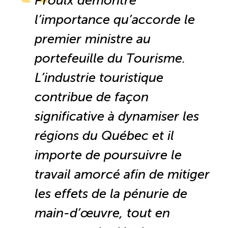
Proulx démontre
Recrutement de travailleurs étrangers
l’importance qu’accorde le
Ressources
premier ministre au
portefeuille du Tourisme.
Compétences et formations
L’industrie touristique
Nouvelles formations
contribue de façon
significative à dynamiser les
Formation sur mesure
régions du Québec et il
Programme EMERIT
importe de poursuivre le
travail amorcé afin de mitiger
Cuisinier : alternance travail-étude
les effets de la pénurie de
Apprentissage en milieu de travail
main-d’œuvre, tout en