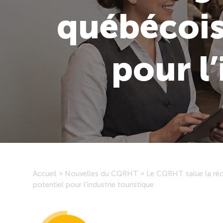
québécois
pour l’
Accueil
»
Nouvelles du CQRHT
»
Le CQRHT salue la réo
potentiel pour l’industrie touristique