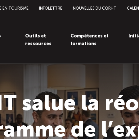
S EN TOURISME
INFOLETTRE
NOUVELLES DU CQRHT
CALEN
s
Outils et
Compétences et
Init
ressources
formations
 salue la ré
ramme de l’ex