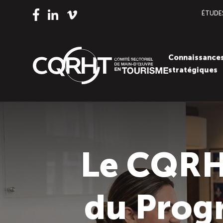
ÉTUDE
Vimeo
LinkedIn
Facebook
Connaissance
stratégiques
Le CQRHT
du Prog