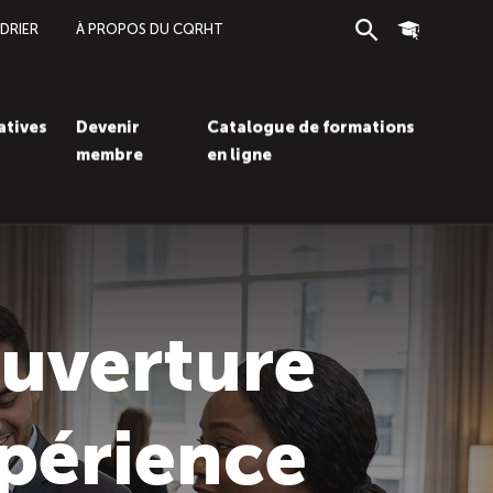
DRIER
À PROPOS DU CQRHT
Recherche
Connexion
iatives
Devenir
Catalogue de formations
membre
en ligne
Recherc
Con
ouverture
périence