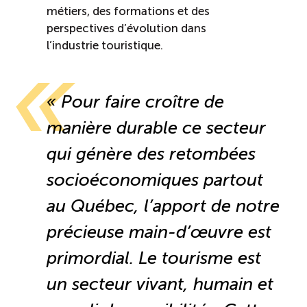
métiers, des formations et des
Boomerang
perspectives d’évolution dans
l’industrie touristique.
Saisonnalité
« Pour faire croître de
Chantier sur la saisonnalité
manière durable ce secteur
Bassins de main-d’oeuvre diversifiés
qui génère des retombées
socioéconomiques partout
Devenir membre
au Québec, l’apport de notre
Catalogue de formations en ligne
précieuse main-d’œuvre est
primordial. Le tourisme est
un secteur vivant, humain et
ÉTUDES
NOUVELLES
EN
INFOLETTRE
DU CQRHT