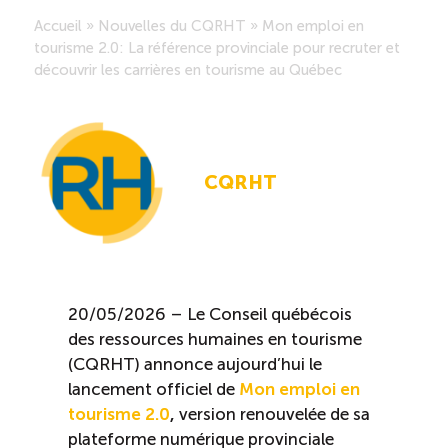
Accueil
»
Nouvelles du CQRHT
»
Mon emploi en
Saisonnalité des emplois
tourisme 2.0: La référence provinciale pour recruter et
découvrir les carrières en tourisme au Québec
Outils et ressources
Portail RH
CQRHT
Descriptions de fonction
Balados
20/05/2026 – Le Conseil québécois
Diffusion d’offres d’emploi en ligne
des ressources humaines en tourisme
(CQRHT) annonce aujourd’hui le
lancement officiel de
Mon emploi en
Programmes d’aide et subventions
tourisme 2.0
,
version renouvelée de sa
plateforme numérique provinciale