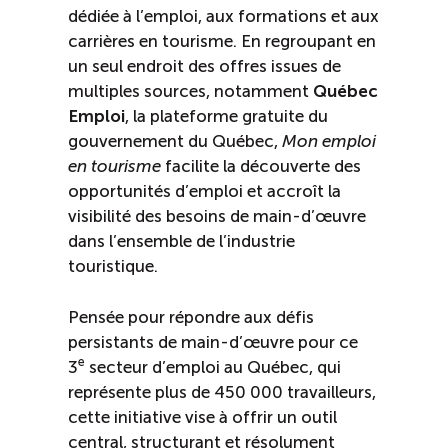
Recrutement de travailleurs étrangers
dédiée à l’emploi, aux formations et aux
carrières en tourisme. En regroupant en
Ressources
un seul endroit des offres issues de
multiples sources, notamment
Québec
Emploi
, la plateforme gratuite du
Compétences et formations
gouvernement du Québec,
Mon emploi
en tourisme
facilite la découverte des
Nouvelles formations
opportunités d’emploi et accroît la
visibilité des besoins de main-d’œuvre
Formation sur mesure
dans l’ensemble de l’industrie
touristique.
Programme EMERIT
Pensée pour répondre aux défis
persistants de main-d’œuvre pour ce
Cuisinier : alternance travail-étude
e
3
secteur d’emploi au Québec, qui
représente plus de 450 000 travailleurs,
Apprentissage en milieu de travail
cette initiative vise à offrir un outil
central, structurant et résolument