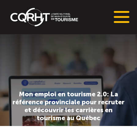
Connaissances stratégiques
Informations sur le marché du travail (IMT)
Tableaux de bord de l’industrie touristique
Mon emploi en tourisme 2.0: La
Main-d’oeuvre en tourisme
référence provinciale pour recruter
et découvrir les carrières en
Le pôle IMT
tourisme au Québec
Répertoire des publications