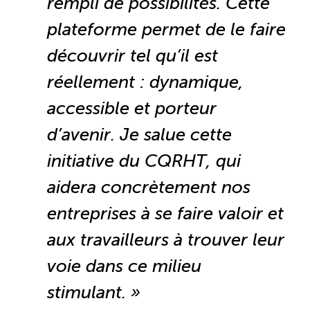
rempli de possibilités. Cette
TOURISME
plateforme permet de le faire
découvrir tel qu’il est
Recherche
Conn
Vimeo
LinkedIn
Facebook
réellement : dynamique,
accessible et porteur
d’avenir. Je salue cette
initiative du CQRHT, qui
aidera concrètement nos
entreprises à se faire valoir et
aux travailleurs à trouver leur
voie dans ce milieu
stimulant.
»