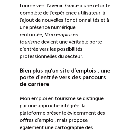
tourné vers l’avenir. Grâce à une refonte
Reconnaissance des compétences
complète de l’expérience utilisateur, à
l’ajout de nouvelles fonctionnalités et à
Bilan et reconnaissance des acquis
une présence numérique
renforcée,
Mon emploi en
Initiatives
tourisme
devient une véritable porte
d’entrée vers les possibilités
professionnelles du secteur.
Destination IA
Bien plus qu’un site d’emplois : une
Diagnostic Nord-du-Québec
porte d’entrée vers des parcours
de carrière
Programme de francisation
Mon emploi en tourisme se distingue
par une approche intégrée: la
Métiers et carrières en tourisme
plateforme présente évidemment des
offres d’emploi, mais propose
Norme entretien ménager
également une cartographie des