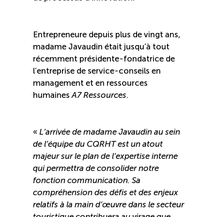
Reconnaissance des compétences
Entrepreneure depuis plus de vingt ans,
Bilan et reconnaissance des acquis
madame Javaudin était jusqu’à tout
récemment présidente-fondatrice de
Initiatives
l’entreprise de service-conseils en
management et en ressources
humaines
A7 Ressources
.
Destination IA
Diagnostic Nord-du-Québec
«
L’arrivée de madame Javaudin au sein
de l’équipe du CQRHT est un atout
Programme de francisation
majeur sur le plan de l’expertise interne
qui permettra de consolider notre
Métiers et carrières en tourisme
fonction communication. Sa
compréhension des défis et des enjeux
relatifs à la main d’œuvre dans le secteur
Norme entretien ménager
touristique contribuera au virage que