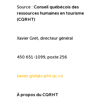
TOURISME
Source :
Conseil québécois des
ressources humaines en tourisme
(CQRHT)
Recherche
Conn
Vimeo
LinkedIn
Facebook
Xavier Gret, directeur général
450 651-1099, poste 256
xavier.gret@cqrht.qc.ca
À propos du CQRHT