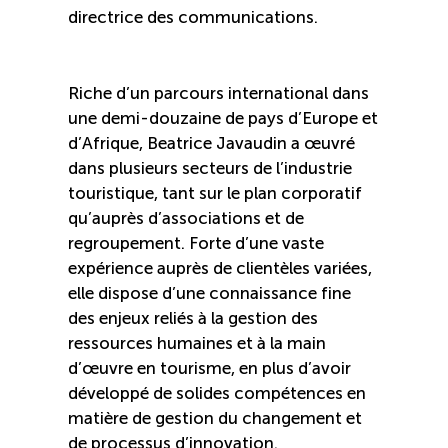
Recrutement de travailleurs étrangers
directrice des communications.
Ressources
Riche d’un parcours international dans
Compétences et formations
une demi-douzaine de pays d’Europe et
d’Afrique, Beatrice Javaudin a œuvré
dans plusieurs secteurs de l’industrie
Nouvelles formations
touristique, tant sur le plan corporatif
qu’auprès d’associations et de
Formation sur mesure
regroupement. Forte d’une vaste
expérience auprès de clientèles variées,
elle dispose d’une connaissance fine
Programme EMERIT
des enjeux reliés à la gestion des
ressources humaines et à la main
Cuisinier : alternance travail-étude
d’œuvre en tourisme, en plus d’avoir
développé de solides compétences en
Apprentissage en milieu de travail
matière de gestion du changement et
de processus d’innovation.