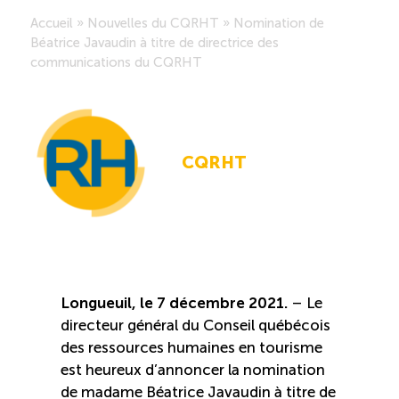
Accueil
»
Nouvelles du CQRHT
»
Nomination de
Saisonnalité des emplois
Béatrice Javaudin à titre de directrice des
communications du CQRHT
Outils et ressources
Portail RH
CQRHT
Descriptions de fonction
Balados
Diffusion d’offres d’emploi en ligne
Longueuil, le 7 décembre 2021.
– Le
directeur général du Conseil québécois
des ressources humaines en tourisme
Programmes d’aide et subventions
est heureux d’annoncer la nomination
de madame Béatrice Javaudin à titre de