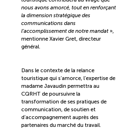
nous avons amorcé, tout en renforçant
Boomerang
la dimension stratégique des
communications dans
Saisonnalité
l’accomplissement de notre mandat
»,
mentionne Xavier Gret, directeur
général.
Chantier sur la saisonnalité
Bassins de main-d’oeuvre diversifiés
Dans le contexte de la relance
touristique qui s’amorce, l’expertise de
Devenir membre
madame Javaudin permettra au
CQRHT de poursuivre la
transformation de ses pratiques de
Catalogue de formations en ligne
communication, de soutien et
d’accompagnement auprès des
partenaires du marché du travail.
ÉTUDES
NOUVELLES
EN
INFOLETTRE
DU CQRHT