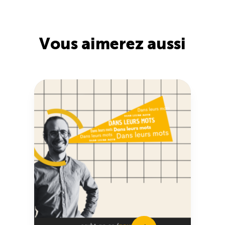
TOURISME
Vous aimerez aussi
Recherche
Conn
Vimeo
LinkedIn
Facebook