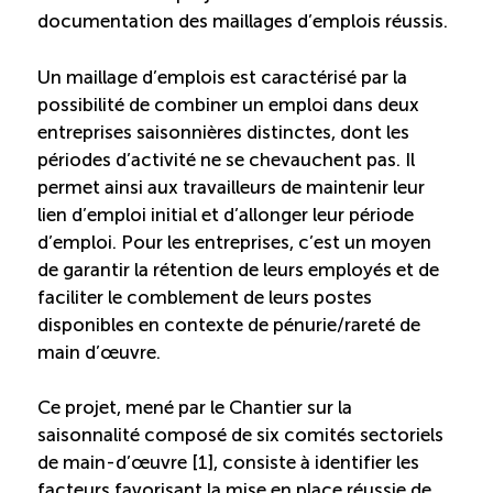
Recrutement de travailleurs étrangers
documentation des maillages d’emplois réussis.
Ressources
Un maillage d’emplois est caractérisé par la
possibilité de combiner un emploi dans deux
Compétences et formations
entreprises saisonnières distinctes, dont les
périodes d’activité ne se chevauchent pas. Il
permet ainsi aux travailleurs de maintenir leur
Nouvelles formations
lien d’emploi initial et d’allonger leur période
d’emploi. Pour les entreprises, c’est un moyen
Formation sur mesure
de garantir la rétention de leurs employés et de
faciliter le comblement de leurs postes
disponibles en contexte de pénurie/rareté de
Programme EMERIT
main d’œuvre.
Cuisinier : alternance travail-étude
Ce projet, mené par le Chantier sur la
saisonnalité composé de six comités sectoriels
Apprentissage en milieu de travail
de main-d’œuvre [1], consiste à identifier les
facteurs favorisant la mise en place réussie de