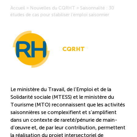
Accueil
»
Nouvelles du CQRHT
»
Saisonnalité : 30
Saisonnalité des emplois
études de cas pour stabiliser l’emploi saisonnier
Outils et ressources
CQRHT
Portail RH
Descriptions de fonction
Balados
Le ministère du Travail, de l’Emploi et de la
Solidarité sociale (MTESS) et le ministère du
Diffusion d’offres d’emploi en ligne
Tourisme (MTO) reconnaissent que les activités
saisonnières se complexifient et s’amplifient
dans un contexte de rareté/pénurie de main-
Programmes d’aide et subventions
d’œuvre et, de par leur contribution, permettent
la réalisation du projet intersectoriel de