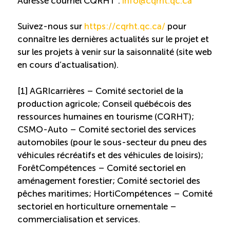
Adresse courriel CQRHT :
info@cqrht.qc.ca
Boomerang
Suivez-nous sur
https://cqrht.qc.ca/
pour
connaître les dernières actualités sur le projet et
Saisonnalité
sur les projets à venir sur la saisonnalité (site web
en cours d’actualisation).
Chantier sur la saisonnalité
[1] AGRIcarrières – Comité sectoriel de la
production agricole; Conseil québécois des
Bassins de main-d’oeuvre diversifiés
ressources humaines en tourisme (CQRHT);
CSMO-Auto – Comité sectoriel des services
Devenir membre
automobiles (pour le sous-secteur du pneu des
véhicules récréatifs et des véhicules de loisirs);
ForêtCompétences – Comité sectoriel en
Catalogue de formations en ligne
aménagement forestier; Comité sectoriel des
pêches maritimes; HortiCompétences – Comité
sectoriel en horticulture ornementale –
ÉTUDES
NOUVELLES
commercialisation et services.
EN
INFOLETTRE
DU CQRHT