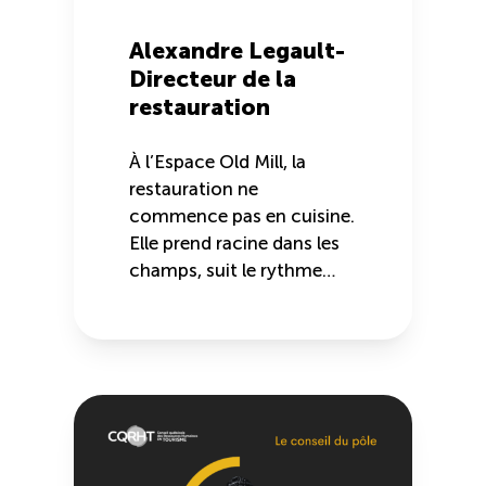
TOURISME
Alexandre Legault-
Directeur de la
restauration
Recherche
Conn
Vimeo
LinkedIn
Facebook
À l’Espace Old Mill, la
restauration ne
commence pas en cuisine.
Elle prend racine dans les
champs, suit le rythme…