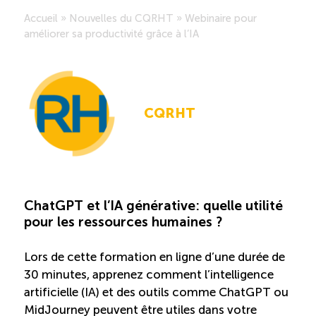
Accueil
»
Nouvelles du CQRHT
»
Webinaire pour
Saisonnalité des emplois
améliorer sa productivité grâce à l’IA
Outils et ressources
CQRHT
Portail RH
Descriptions de fonction
Balados
ChatGPT et l’IA générative: quelle utilité
pour les ressources humaines ?
Diffusion d’offres d’emploi en ligne
Lors de cette formation en ligne d’une durée de
30 minutes, apprenez comment l’intelligence
Programmes d’aide et subventions
artificielle (IA) et des outils comme ChatGPT ou
MidJourney peuvent être utiles dans votre