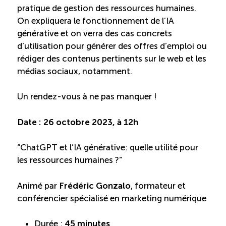
Recrutement de travailleurs étrangers
pratique de gestion des ressources humaines.
On expliquera le fonctionnement de l’IA
Ressources
générative et on verra des cas concrets
d’utilisation pour générer des offres d’emploi ou
rédiger des contenus pertinents sur le web et les
Compétences et formations
médias sociaux, notamment.
Nouvelles formations
Un rendez-vous à ne pas manquer !
Formation sur mesure
Date : 26 octobre 2023, à 12h
“ChatGPT et l’IA générative: quelle utilité pour
Programme EMERIT
les ressources humaines ?”
Cuisinier : alternance travail-étude
Animé par
Frédéric Gonzalo
, formateur et
conférencier spécialisé en marketing numérique
Apprentissage en milieu de travail
Durée :
45 minutes