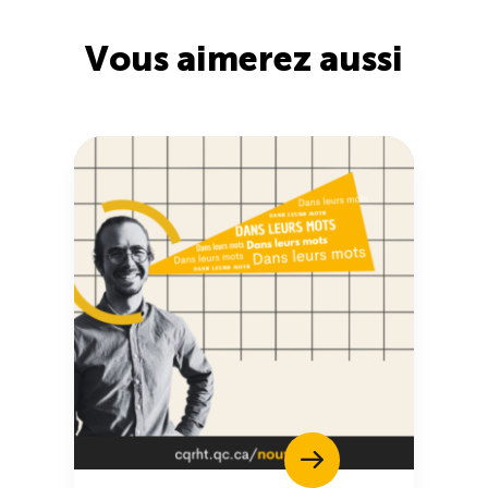
Boomerang
Vous aimerez aussi
Saisonnalité
Chantier sur la saisonnalité
Bassins de main-d’oeuvre diversifiés
Devenir membre
Catalogue de formations en ligne
ÉTUDES
NOUVELLES
EN
INFOLETTRE
DU CQRHT