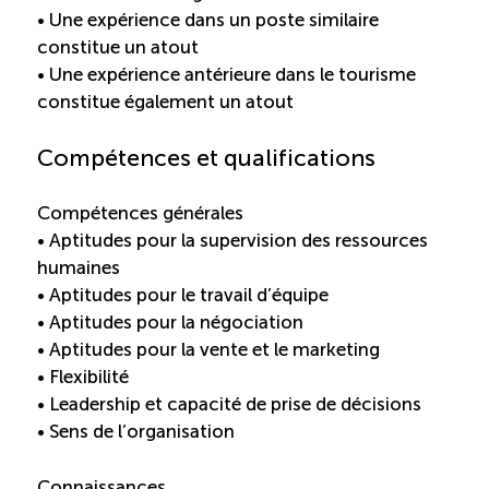
• Une expérience dans un poste similaire
ÉTUDES
NOUVELLES
constitue un atout
EN
INFOLETTRE
DU CQRHT
• Une expérience antérieure dans le tourisme
TOURISME
constitue également un atout
Compétences et qualifications
Recherche
Conn
Vimeo
LinkedIn
Facebook
Compétences générales
• Aptitudes pour la supervision des ressources
humaines
• Aptitudes pour le travail d’équipe
• Aptitudes pour la négociation
• Aptitudes pour la vente et le marketing
• Flexibilité
• Leadership et capacité de prise de décisions
• Sens de l’organisation
Connaissances