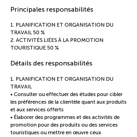
Recrutement de travailleurs étrangers
Principales responsabilités
Ressources
1. PLANIFICATION ET ORGANISATION DU
TRAVAIL 50 %
Compétences et formations
2. ACTIVITÉS LIÉES À LA PROMOTION
TOURISTIQUE 50 %
Nouvelles formations
Détails des responsabilités
Formation sur mesure
1. PLANIFICATION ET ORGANISATION DU
TRAVAIL
Programme de formation EMERIT
• Consulter ou effectuer des études pour cibler
les préférences de la clientèle quant aux produits
Cuisinier : programme alternance travail-étude
et aux services offerts
(COUD)
• Élaborer des programmes et des activités de
promotion pour des produits ou des services
touristiques ou mettre en œuvre ceux
Apprentissage en milieu de travail (PAMT)