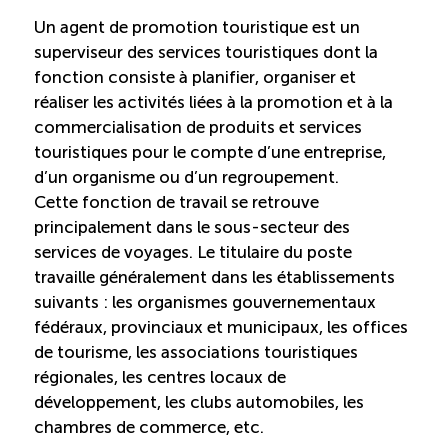
Un agent de promotion touristique est un
Saisonnalité des emplois
superviseur des services touristiques dont la
fonction consiste à planifier, organiser et
Outils et ressources
réaliser les activités liées à la promotion et à la
commercialisation de produits et services
touristiques pour le compte d’une entreprise,
Portail RH
d’un organisme ou d’un regroupement.
Cette fonction de travail se retrouve
Descriptions de fonction
principalement dans le sous-secteur des
services de voyages. Le titulaire du poste
travaille généralement dans les établissements
Balados
suivants : les organismes gouvernementaux
fédéraux, provinciaux et municipaux, les offices
Diffusion d’offres d’emploi en ligne
de tourisme, les associations touristiques
régionales, les centres locaux de
Programmes d’aide et subventions
développement, les clubs automobiles, les
chambres de commerce, etc.