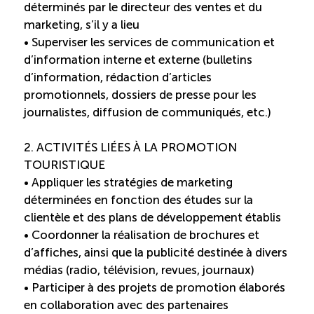
déterminés par le directeur des ventes et du
marketing, s’il y a lieu
Reconnaissance des compétences (RCMO)
• Superviser les services de communication et
d’information interne et externe (bulletins
Bilan et reconnaissance des acquis (RAC)
d’information, rédaction d’articles
promotionnels, dossiers de presse pour les
Initiatives
journalistes, diffusion de communiqués, etc.)
2. ACTIVITÉS LIÉES À LA PROMOTION
Destination IA: Un franc succès
TOURISTIQUE
• Appliquer les stratégies de marketing
Diagnostic régional Nord-du-Québec
déterminées en fonction des études sur la
clientèle et des plans de développement établis
• Coordonner la réalisation de brochures et
Programme de francisation pour les entreprises
touristiques
d’affiches, ainsi que la publicité destinée à divers
médias (radio, télévision, revues, journaux)
• Participer à des projets de promotion élaborés
Valorisation des métiers et carrières en tourisme
en collaboration avec des partenaires