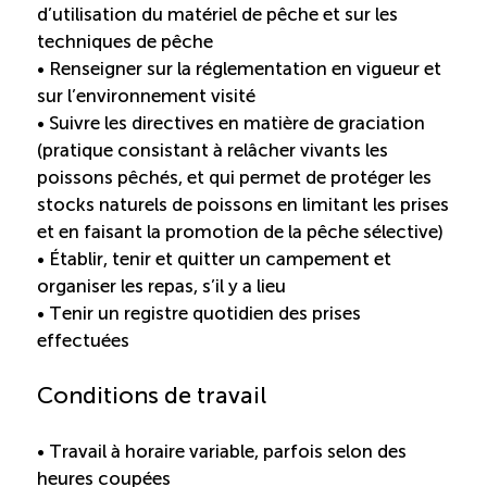
d’utilisation du matériel de pêche et sur les
Entretien ménager : Évaluation – Pertinence de la
techniques de pêche
norme
• Renseigner sur la réglementation en vigueur et
sur l’environnement visité
Boomerang – Partage de ressources
• Suivre les directives en matière de graciation
(pratique consistant à relâcher vivants les
Saisonnalité
poissons pêchés, et qui permet de protéger les
stocks naturels de poissons en limitant les prises
et en faisant la promotion de la pêche sélective)
Chantier sur la saisonnalité
• Établir, tenir et quitter un campement et
organiser les repas, s’il y a lieu
Bassins de main-d’oeuvre diversifiés
• Tenir un registre quotidien des prises
effectuées
Devenir membre
Conditions de travail
Catalogue de formations en ligne
• Travail à horaire variable, parfois selon des
heures coupées