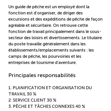
Un guide de pêche est un employé dont la
Saisonnalité des emplois
fonction est d’organiser, de diriger des
excursions et des expéditions de pêche de façon
Outils et ressources
agréable et sécuritaire. On retrouve cette
fonction de travail principalement dans le sous-
secteur des loisirs et divertissements. Le titulaire
Portail RH
du poste travaille généralement dans les
établissements/emplacements suivants : les
Descriptions de fonction
camps de pêche, les pourvoiries et les
entreprises de tourisme d’aventure.
Balados
Principales responsabilités
Diffusion d’offres d’emploi en ligne
1. PLANIFICATION ET ORGANISATION DU
TRAVAIL 30 %
Programmes d’aide et subventions
2. SERVICE CLIENT 30 %
3. PÊCHE ET TÂCHES CONNEXES 40 %