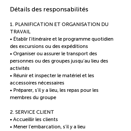
Recrutement de travailleurs étrangers
Détails des responsabilités
Ressources
1. PLANIFICATION ET ORGANISATION DU
TRAVAIL
Compétences et formations
• Établir l’itinéraire et le programme quotidien
des excursions ou des expéditions
• Organiser ou assurer le transport des
Nouvelles formations
personnes ou des groupes jusqu’au lieu des
activités
Formation sur mesure
• Réunir et inspecter le matériel et les
accessoires nécessaires
Programme de formation EMERIT
• Préparer, s’il y a lieu, les repas pour les
membres du groupe
Cuisinier : programme alternance travail-étude
(COUD)
2. SERVICE CLIENT
• Accueillir les clients
• Mener l’embarcation, s’il y a lieu
Apprentissage en milieu de travail (PAMT)