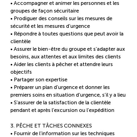
• Accompagner et animer les personnes et les
groupes de façon sécuritaire
Reconnaissance des compétences (RCMO)
• Prodiguer des conseils sur les mesures de
sécurité et les mesures d’urgence
Bilan et reconnaissance des acquis (RAC)
• Répondre à toutes questions que peut avoir la
clientèle
Initiatives
• Assurer le bien-être du groupe et s’adapter aux
besoins, aux attentes et aux limites des clients
• Aider les clients à pêcher et attendre leurs
Destination IA: Un franc succès
objectifs
• Partager son expertise
Diagnostic régional Nord-du-Québec
• Préparer un plan d’urgence et donner les
premiers soins en situation d’urgence, s’il y a lieu
• S’assurer de la satisfaction de la clientèle
Programme de francisation pour les entreprises
touristiques
pendant et après l’excursion ou l’expédition
3. PÊCHE ET TÂCHES CONNEXES
Valorisation des métiers et carrières en tourisme
• Fournir de l’information sur les techniques