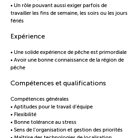
• Un rôle pouvant aussi exiger parfois de
ÉTUDES
travailler les fins de semaine, les soirs ou les jours
NOUVELLES
EN
INFOLETTRE
DU CQRHT
fériés
TOURISME
Expérience
• Une solide expérience de pêche est primordiale
Recherche
Conn
Vimeo
LinkedIn
Facebook
• Avoir une bonne connaissance de la région de
pêche
Compétences et qualifications
Compétences générales
• Aptitudes pour le travail d’équipe
• Flexibilité
• Bonne tolérance au stress
• Sens de l’organisation et gestion des priorités
• Maîtrise des technologies de localisation