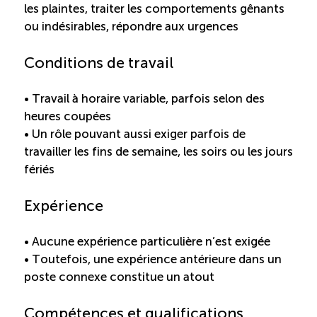
les plaintes, traiter les comportements gênants
ou indésirables, répondre aux urgences
Boomerang
Conditions de travail
Saisonnalité
• Travail à horaire variable, parfois selon des
Chantier sur la saisonnalité
heures coupées
• Un rôle pouvant aussi exiger parfois de
Bassins de main-d’oeuvre diversifiés
travailler les fins de semaine, les soirs ou les jours
fériés
Devenir membre
Expérience
Catalogue de formations en ligne
• Aucune expérience particulière n’est exigée
• Toutefois, une expérience antérieure dans un
poste connexe constitue un atout
ÉTUDES
NOUVELLES
EN
INFOLETTRE
Compétences et qualifications
DU CQRHT