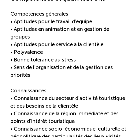
TOURISME
Compétences générales
• Aptitudes pour le travail d’équipe
• Aptitudes en animation et en gestion de
Recherche
Conn
Vimeo
LinkedIn
Facebook
groupes
• Aptitudes pour le service à la clientèle
• Polyvalence
• Bonne tolérance au stress
• Sens de l’organisation et de la gestion des
priorités
Connaissances
• Connaissance du secteur d’activité touristique
et des besoins de la clientèle
• Connaissance de la région immédiate et des
points d’intérêt touristique
• Connaissance socio-économique, culturelle et
géopolitique des particularités des lieux visités