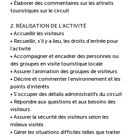
• Élaborer des commentaires sur les attraits
Reconnaissance des compétences
touristiques sur le circuit
Bilan et reconnaissance des acquis
2. RÉALISATION DE L’ACTIVITÉ
• Accueillir les visiteurs
Initiatives
• Recueillir, s’il y a lieu, les droits d’entrée pour
l’activité
• Accompagner et encadrer des personnes ou
Destination IA
des groupes en visite touristique locale
• Assurer l’animation des groupes de visiteurs
Diagnostic Nord-du-Québec
• Décrire et commenter l’environnement et les
points d’intérêts
• S’occuper des détails administratifs du circuit
Programme de francisation
• Répondre aux questions et aux besoins des
visiteurs
Métiers et carrières en tourisme
• Assurer la sécurité des visiteurs selon les
milieux visités
Norme entretien ménager
• Gérer les situations difficiles telles que traiter