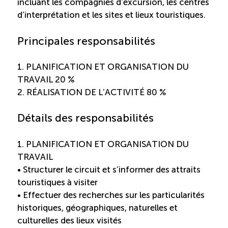
Recrutement de travailleurs étrangers
incluant les compagnies d’excursion, les centres
d’interprétation et les sites et lieux touristiques.
Ressources
Principales responsabilités
Compétences et formations
1. PLANIFICATION ET ORGANISATION DU
TRAVAIL 20 %
2. RÉALISATION DE L’ACTIVITÉ 80 %
Nouvelles formations
Détails des responsabilités
Formation sur mesure
1. PLANIFICATION ET ORGANISATION DU
Programme EMERIT
TRAVAIL
• Structurer le circuit et s’informer des attraits
Cuisinier : alternance travail-étude
touristiques à visiter
• Effectuer des recherches sur les particularités
historiques, géographiques, naturelles et
Apprentissage en milieu de travail
culturelles des lieux visités