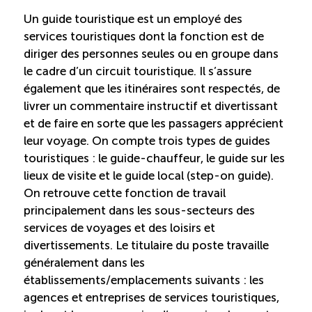
Un guide touristique est un employé des
Saisonnalité des emplois
services touristiques dont la fonction est de
diriger des personnes seules ou en groupe dans
Outils et ressources
le cadre d’un circuit touristique. Il s’assure
également que les itinéraires sont respectés, de
livrer un commentaire instructif et divertissant
Portail RH
et de faire en sorte que les passagers apprécient
leur voyage. On compte trois types de guides
Descriptions de fonction
touristiques : le guide-chauffeur, le guide sur les
lieux de visite et le guide local (step-on guide).
On retrouve cette fonction de travail
Balados
principalement dans les sous-secteurs des
services de voyages et des loisirs et
Diffusion d’offres d’emploi en ligne
divertissements. Le titulaire du poste travaille
généralement dans les
Programmes d’aide et subventions
établissements/emplacements suivants : les
agences et entreprises de services touristiques,