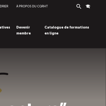
DRIER
À PROPOS DU CQRHT
Recherche
Connexion
iatives
Devenir
Catalogue de formations
membre
en ligne
Recherc
Con