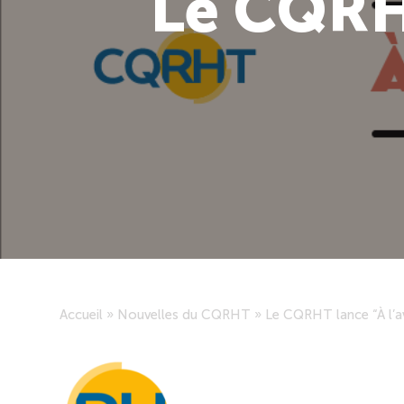
Le CQRHT
Accueil
»
Nouvelles du CQRHT
»
Le CQRHT lance “À l’a