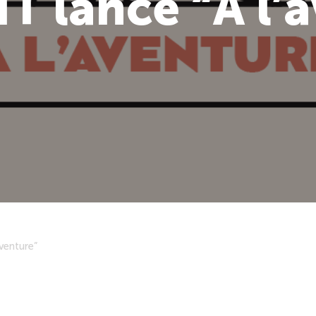
 lance “À l’
venture”