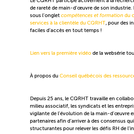
Le CQRHT participe activement à la recherche
de rareté de main-d’œuvre de son industrie.
sous l’onglet
compétences et formation
du c
services à la clientèle du CQRHT
, pour des i
faciles d’accès en tout temps !
L
ien vers la première vidéo
de la websérie t
À propos du
Conseil québécois des ressour
Depuis 25 ans, le CQRHT travaille en collabora
milieu associatif, les syndicats et les entrep
vigilante de l’évolution de la main-d’œuvre e
partenaires afin d’arriver à des consensus 
structurantes pour relever les défis RH de l’