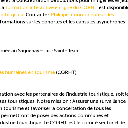
 et la concrétisation de solutions pour mitiger les enjeu
 La
formation interactive en ligne du CQRHT
est disponibl
qrht.qc.ca
. Contactez
Philippe, coordonnateur des
nformations sur les cohortes et les capsules asynchrones
ournée au Saguenay–Lac-Saint-Jean
ces humaines en tourisme
(CQRHT)
tion avec les partenaires de l’industrie touristique, soit l
rises touristiques. Notre mission : Assurer une surveillance
n tourisme et favoriser la concertation de tous les
qui permettront de poser des actions communes et
industrie touristique. Le CQRHT est le comité sectoriel de