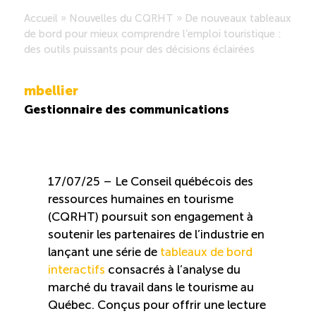
Accueil
»
Nouvelles du CQRHT
»
De nouveaux tableaux
Saisonnalité des emplois
de bord pour mieux comprendre l’emploi touristique :
des outils puissants pour des décisions éclairées
Outils et ressources
mbellier
Gestionnaire des communications
Portail RH
Descriptions de fonction
17/07/25 – Le Conseil québécois des
Balados
ressources humaines en tourisme
(CQRHT) poursuit son engagement à
soutenir les partenaires de l’industrie en
Diffusion d’offres d’emploi en ligne
lançant une série de
tableaux de bord
interactifs
consacrés à l’analyse du
Programmes d’aide et subventions
marché du travail dans le tourisme au
Québec. Conçus pour offrir une lecture