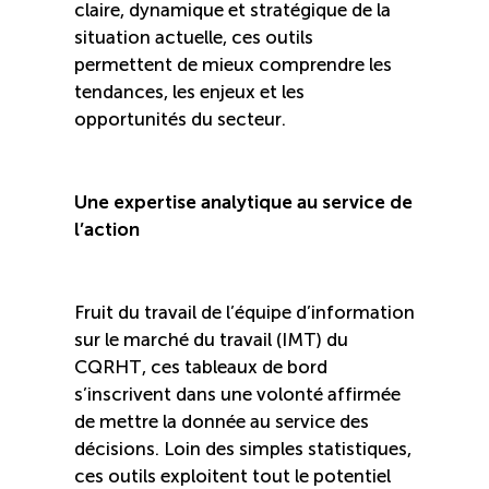
Recrutement de travailleurs étrangers
claire, dynamique et stratégique de la
situation actuelle, ces outils
permettent de mieux comprendre les
Ressources
tendances, les enjeux et les
opportunités du secteur.
Compétences et formations
Nouvelles formations
Une expertise analytique au service de
l’action
Formation sur mesure
Fruit du travail de l’équipe d’information
Programme de formation EMERIT
sur le marché du travail (IMT) du
CQRHT, ces tableaux de bord
Cuisinier : programme alternance travail-étude
s’inscrivent dans une volonté affirmée
(COUD)
de mettre la donnée au service des
décisions. Loin des simples statistiques,
Apprentissage en milieu de travail (PAMT)
ces outils exploitent tout le potentiel