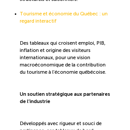
ÉTUDES
NOUVELLES
Tourisme et économie du Québec : un
EN
INFOLETTRE
DU CQRHT
TOURISME
regard interactif
Des tableaux qui croisent emploi, PIB,
Recherche
Conn
Vimeo
inflation et origine des visiteurs
LinkedIn
Facebook
internationaux, pour une vision
macroéconomique de la contribution
du tourisme à l’économie québécoise.
Un soutien stratégique aux partenaires
de l’industrie
Développés avec rigueur et souci de