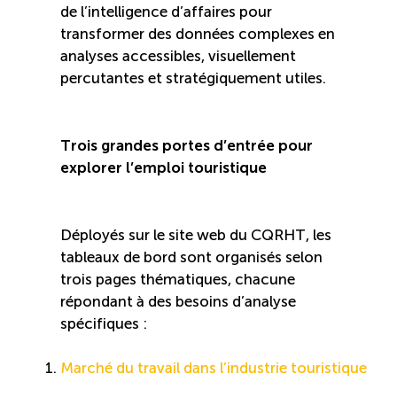
de l’intelligence d’affaires pour
transformer des données complexes en
Reconnaissance des compétences (RCMO)
analyses accessibles, visuellement
percutantes et stratégiquement utiles.
Bilan et reconnaissance des acquis (RAC)
Initiatives
Trois grandes portes d’entrée pour
explorer l’emploi touristique
Destination IA: Un franc succès
Déployés sur le site web du CQRHT, les
Diagnostic régional Nord-du-Québec
tableaux de bord sont organisés selon
trois pages thématiques, chacune
Programme de francisation pour les entreprises
répondant à des besoins d’analyse
touristiques
spécifiques :
Marché du travail dans l’industrie touristique
Valorisation des métiers et carrières en tourisme