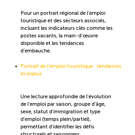
Entretien ménager : Évaluation – Pertinence de la
Pour un portrait régional de l’emploi
norme
touristique et des secteurs associés,
incluant les indicateurs clés comme les
Boomerang – Partage de ressources
postes vacants, la main-d’œuvre
disponible et les tendances
Saisonnalité
d’embauche.
Chantier sur la saisonnalité
Portrait de l’emploi touristique : tendances
et enjeux
Bassins de main-d’oeuvre diversifiés
Une lecture approfondie de l’évolution
Devenir membre
de l’emploi par saison, groupe d’âge,
sexe, statut d’immigration et type
d’emploi (temps plein/partiel),
Catalogue de formations en ligne
permettant d’identifier les défis
structurels et saisonniers.