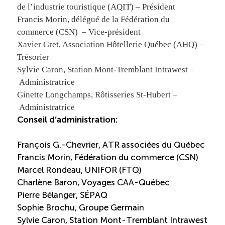
de l’industrie touristique (AQIT) – Président
Boomerang
Francis Morin, délégué de la Fédération du
commerce (CSN) – Vice-président
Xavier Gret, Association Hôtellerie Québec (AHQ) –
Saisonnalité
Trésorier
Sylvie Caron, Station Mont-Tremblant Intrawest –
Chantier sur la saisonnalité
Administratrice
Ginette Longchamps, Rôtisseries St-Hubert –
Bassins de main-d’oeuvre diversifiés
Administratrice
Conseil d’administration:
Devenir membre
François G.-Chevrier, ATR associées du Québec
Francis Morin, Fédération du commerce (CSN)
Catalogue de formations en ligne
Marcel Rondeau, UNIFOR (FTQ)
Charlène Baron, Voyages CAA-Québec
Pierre Bélanger, SÉPAQ
Sophie Brochu, Groupe Germain
ÉTUDES
NOUVELLES
EN
INFOLETTRE
Sylvie Caron, Station Mont-Tremblant Intrawest
DU CQRHT