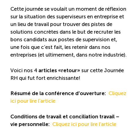
Recrutement de travailleurs étrangers
Cette journée se voulait un moment de réflexion
sur la situation des superviseurs en entreprise et
Ressources
un lieu de travail pour trouver des pistes de
solutions concrètes dans le but de recruter les
Compétences et formations
bons candidats aux postes de supervision et,
une fois que c’est fait, les retenir dans nos
entreprises (et ultimement, dans notre industrie).
Nouvelles formations
Voici nos 4
articles «retour»
sur cette Journée
Formation sur mesure
RH qui fut fort enrichissante!
Programme EMERIT
Résumé de la conférence d’ouverture:
Cliquez
ici pour lire l’article
Cuisinier : alternance travail-étude
Conditions de travail et conciliation travail –
vie personnelle:
Cliquez ici pour lire l’article
Apprentissage en milieu de travail