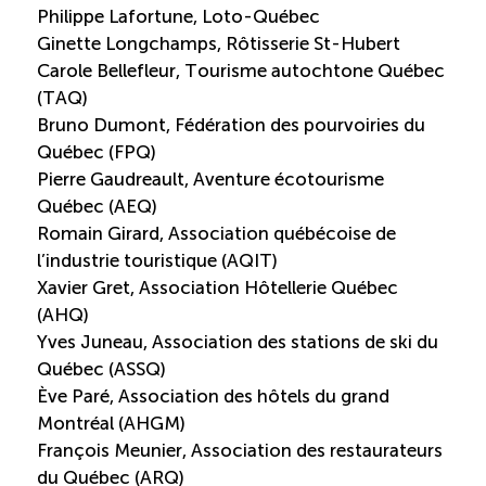
TOURISME
Philippe Lafortune, Loto-Québec
Ginette Longchamps, Rôtisserie St-Hubert
Carole Bellefleur, Tourisme autochtone Québec
(TAQ)
Recherche
Conn
Vimeo
LinkedIn
Facebook
Bruno Dumont, Fédération des pourvoiries du
Québec (FPQ)
Pierre Gaudreault, Aventure écotourisme
Québec (AEQ)
Romain Girard, Association québécoise de
l’industrie touristique (AQIT)
Xavier Gret, Association Hôtellerie Québec
(AHQ)
Yves Juneau, Association des stations de ski du
Québec (ASSQ)
Ève Paré, Association des hôtels du grand
Montréal (AHGM)
François Meunier, Association des restaurateurs
du Québec (ARQ)