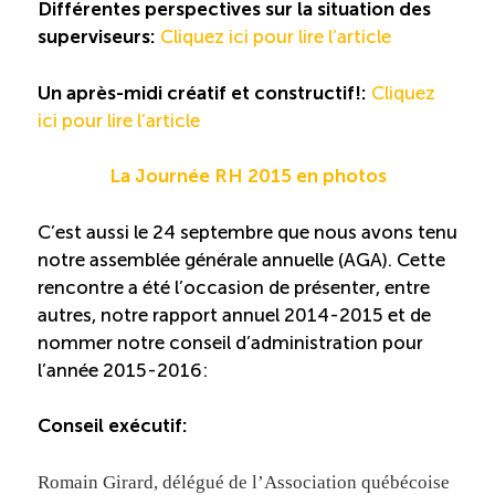
Différentes perspectives sur la situation des
Reconnaissance des compétences
superviseurs:
Cliquez ici pour lire l’article
Bilan et reconnaissance des acquis
Un après-midi créatif et constructif!:
Cliquez
ici pour lire l’article
Initiatives
La Journée RH 2015 en photos
Destination IA
C’est aussi le 24 septembre que nous avons tenu
notre assemblée générale annuelle (AGA). Cette
Diagnostic Nord-du-Québec
rencontre a été l’occasion de présenter, entre
autres, notre rapport annuel 2014-2015 et de
nommer notre conseil d’administration pour
Programme de francisation
l’année 2015-2016:
Métiers et carrières en tourisme
Conseil exécutif:
Norme entretien ménager
Romain Girard, délégué de l’Association québécoise