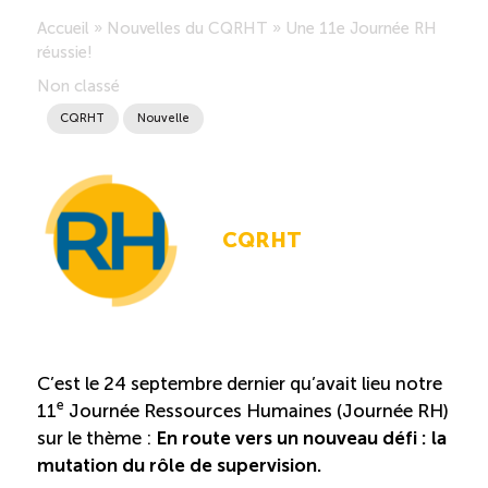
Accueil
»
Nouvelles du CQRHT
»
Une 11e Journée RH
Saisonnalité des emplois
réussie!
Non classé
Outils et ressources
CQRHT
Nouvelle
Portail RH
CQRHT
Descriptions de fonction
Balados
Diffusion d’offres d’emploi en ligne
C’est le 24 septembre dernier qu’avait lieu notre
e
11
Journée Ressources Humaines (Journée RH)
Programmes d’aide et subventions
sur le thème :
En route vers un nouveau défi : la
mutation du rôle de supervision.