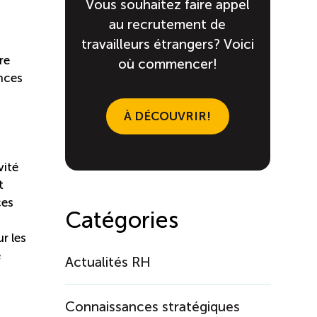
Vous souhaitez faire appel
au recrutement de
travailleurs étrangers? Voici
re
où commencer!
ences
À DÉCOUVRIR!
vité
t
ces
Catégories
r les
e
Actualités RH
Connaissances stratégiques