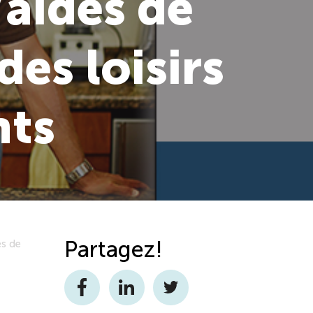
/aides de
des loisirs
nts
Partagez!
es de
Facebook
LinkedIn
Twitter