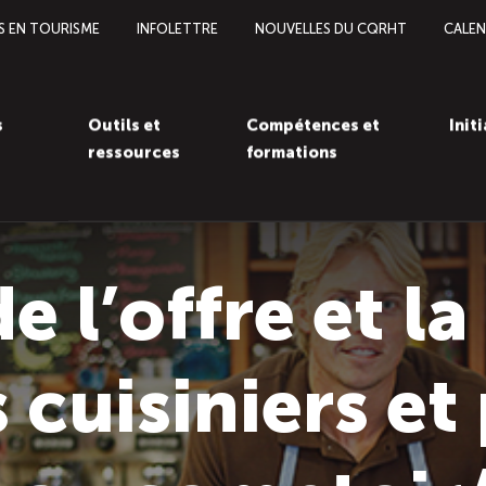
S EN TOURISME
INFOLETTRE
NOUVELLES DU CQRHT
CALEN
s
Outils et
Compétences et
Init
ressources
formations
de l’offre et 
 cuisiniers et