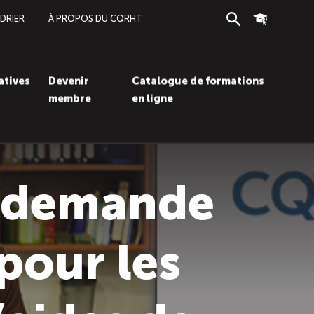
DRIER
À PROPOS DU CQRHT
Recherche
Connexion
iatives
Devenir
Catalogue de formations
membre
en ligne
Recherc
Con
la demande
 pour les