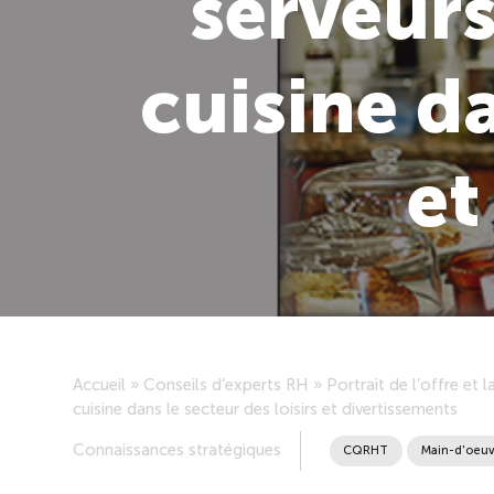
serveurs
cuisine da
et
Accueil
»
Conseils d’experts RH
»
Portrait de l’offre et
cuisine dans le secteur des loisirs et divertissements
Connaissances stratégiques
CQRHT
Main-d'oeuv