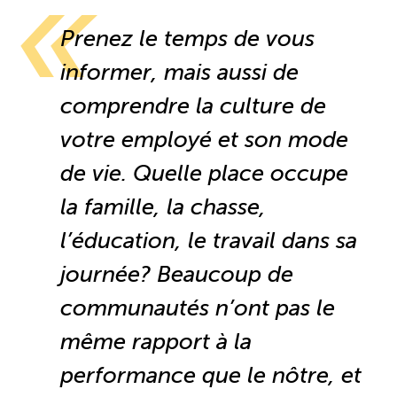
ÉTUDES
Prenez le temps de vous
NOUVELLES
EN
INFOLETTRE
DU CQRHT
TOURISME
informer, mais aussi de
comprendre la culture de
votre employé et son mode
Recherche
Conn
Vimeo
LinkedIn
Facebook
de vie. Quelle place occupe
la famille, la chasse,
l’éducation, le travail dans sa
journée? Beaucoup de
communautés n’ont pas le
même rapport à la
performance que le nôtre, et