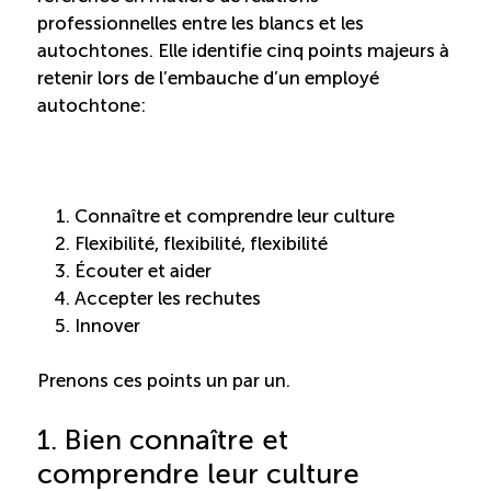
professionnelles entre les blancs et les
Entretien ménager : Évaluation – Pertinence de la
autochtones. Elle identifie cinq points majeurs à
norme
retenir lors de l’embauche d’un employé
autochtone:
Boomerang – Partage de ressources
Saisonnalité
Connaître et comprendre leur culture
Chantier sur la saisonnalité
Flexibilité, flexibilité, flexibilité
Écouter et aider
Accepter les rechutes
Bassins de main-d’oeuvre diversifiés
Innover
Devenir membre
Prenons ces points un par un.
1. Bien connaître et
Catalogue de formations en ligne
comprendre leur culture