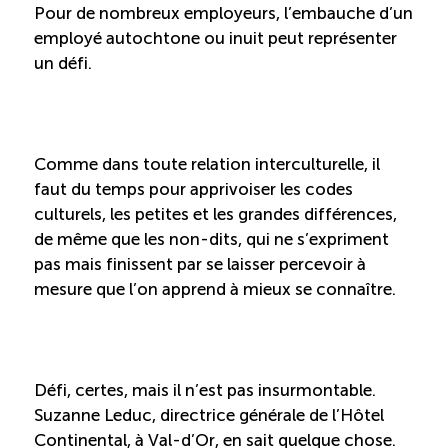
Recrutement de travailleurs étrangers
Pour de nombreux employeurs, l’embauche d’un
employé autochtone ou inuit peut représenter
Ressources
un défi.
Compétences et formations
Comme dans toute relation interculturelle, il
Nouvelles formations
faut du temps pour apprivoiser les codes
culturels, les petites et les grandes différences,
de même que les non-dits, qui ne s’expriment
Formation sur mesure
pas mais finissent par se laisser percevoir à
mesure que l’on apprend à mieux se connaître.
Programme de formation EMERIT
Cuisinier : programme alternance travail-étude
(COUD)
Défi, certes, mais il n’est pas insurmontable.
Suzanne Leduc, directrice générale de l’Hôtel
Apprentissage en milieu de travail (PAMT)
Continental, à Val-d’Or, en sait quelque chose.