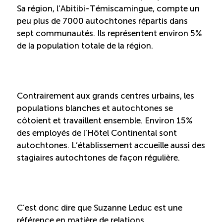
Sa région, l’Abitibi-Témiscamingue, compte un
peu plus de 7000 autochtones répartis dans
Reconnaissance des compétences (RCMO)
sept communautés. Ils représentent environ 5%
de la population totale de la région.
Bilan et reconnaissance des acquis (RAC)
Initiatives
Contrairement aux grands centres urbains, les
populations blanches et autochtones se
Destination IA: Un franc succès
côtoient et travaillent ensemble. Environ 15%
des employés de l’Hôtel Continental sont
Diagnostic régional Nord-du-Québec
autochtones. L’établissement accueille aussi des
stagiaires autochtones de façon régulière.
Programme de francisation pour les entreprises
touristiques
Valorisation des métiers et carrières en tourisme
C’est donc dire que Suzanne Leduc est une
référence en matière de relations