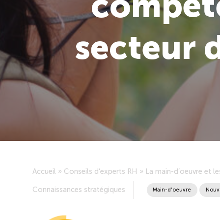
compéte
secteur 
Accueil
»
Conseils d’experts RH
»
La main-d’oeuvre et l
Connaissances stratégiques
Main-d'oeuvre
Nouv