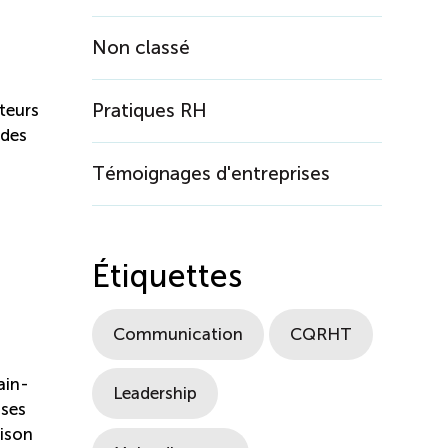
Non classé
Pratiques RH
teurs
ides
Témoignages d'entreprises
Étiquettes
Communication
CQRHT
ain-
Leadership
ises
aison