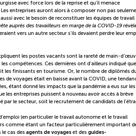
rgisse avec force lors de la reprise et qu’il menace
. Les entreprises auront alors à composer non pas seulem
ssi avec le besoin de reconstituer les équipes de travail 
ête auprès des travailleurs en marge de la COVID-19
révèl
eraient vers un autre secteur s’ils devaient perdre leur emp
 expliquent les postes vacants sont la rareté de main-d’œuv
les compétences. Ces dernières ont d’ailleurs indiqué que
ait les finissants en tourisme. Or, le nombre de diplômés d
ces de voyages était en baisse avant la COVID, une tendan
ées, étant donné les impacts que la pandémie a eus sur les
que les entreprises puissent à nouveau avoir accès à brève
par le secteur, soit le recrutement de candidats de l’étra
d’emploi (en particulier le travail autonome et le travail
yeurs comme étant un facteur particulièrement important d
s le cas des
agents de voyages
et des
guides-