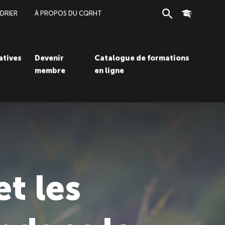
DRIER
À PROPOS DU CQRHT
Recherche
Connexion
iatives
Devenir
Catalogue de formations
membre
en ligne
Recherc
Con
t les