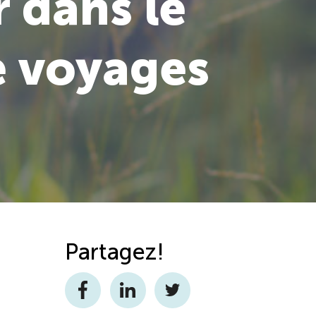
 dans le
e voyages
Partagez!
Facebook
LinkedIn
Twitter