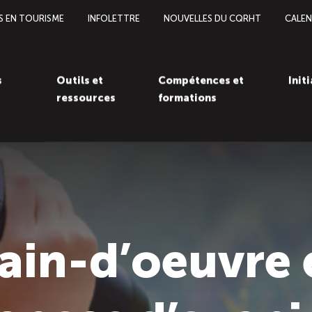
S EN TOURISME
INFOLETTRE
NOUVELLES DU CQRHT
CALEN
s
Outils et
Compétences et
Init
ressources
formations
ain-d’oeuvre e