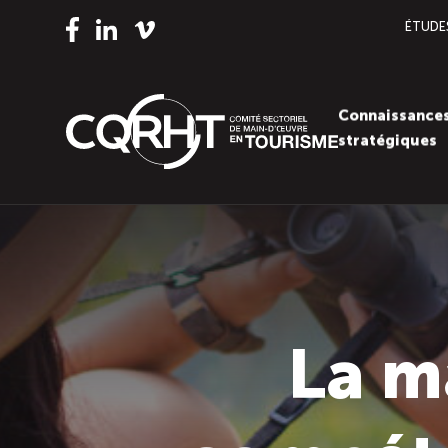
ÉTUDE
Vimeo
LinkedIn
Facebook
Connaissance
stratégiques
La m