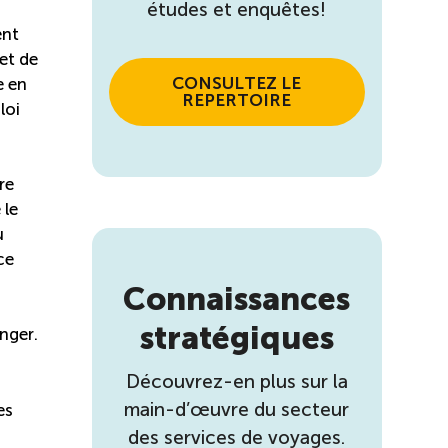
études et enquêtes!
ent
et de
CONSULTEZ LE
e en
REPERTOIRE
loi
re
 le
u
ce
Connaissances
stratégiques
nger.
Découvrez-en plus sur la
main-d’œuvre du secteur
es
des services de voyages.