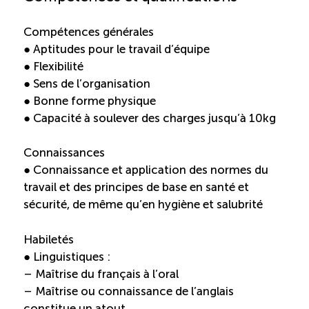
TOURISME
Compétences générales
● Aptitudes pour le travail d’équipe
● Flexibilité
Recherche
Conn
Vimeo
LinkedIn
Facebook
● Sens de l’organisation
● Bonne forme physique
● Capacité à soulever des charges jusqu’à 10kg
Connaissances
● Connaissance et application des normes du
travail et des principes de base en santé et
sécurité, de même qu’en hygiène et salubrité
Habiletés
● Linguistiques :
– Maîtrise du français à l’oral
– Maîtrise ou connaissance de l’anglais
constitue un atout