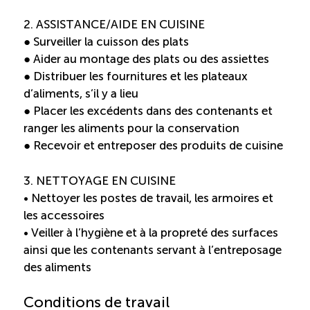
Reconnaissance des compétences
2. ASSISTANCE/AIDE EN CUISINE
● Surveiller la cuisson des plats
Bilan et reconnaissance des acquis
● Aider au montage des plats ou des assiettes
● Distribuer les fournitures et les plateaux
Initiatives
d’aliments, s’il y a lieu
● Placer les excédents dans des contenants et
ranger les aliments pour la conservation
Destination IA
● Recevoir et entreposer des produits de cuisine
Diagnostic Nord-du-Québec
3. NETTOYAGE EN CUISINE
• Nettoyer les postes de travail, les armoires et
les accessoires
Programme de francisation
• Veiller à l’hygiène et à la propreté des surfaces
ainsi que les contenants servant à l’entreposage
Métiers et carrières en tourisme
des aliments
Norme entretien ménager
Conditions de travail