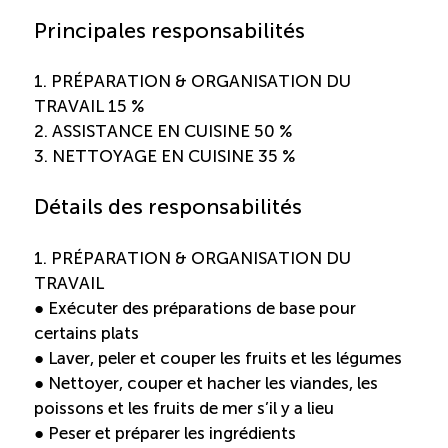
Recrutement de travailleurs étrangers
Principales responsabilités
Ressources
1. PRÉPARATION & ORGANISATION DU
TRAVAIL 15 %
Compétences et formations
2. ASSISTANCE EN CUISINE 50 %
3. NETTOYAGE EN CUISINE 35 %
Nouvelles formations
Détails des responsabilités
Formation sur mesure
1. PRÉPARATION & ORGANISATION DU
TRAVAIL
Programme EMERIT
● Exécuter des préparations de base pour
certains plats
Cuisinier : alternance travail-étude
● Laver, peler et couper les fruits et les légumes
● Nettoyer, couper et hacher les viandes, les
poissons et les fruits de mer s’il y a lieu
Apprentissage en milieu de travail
● Peser et préparer les ingrédients