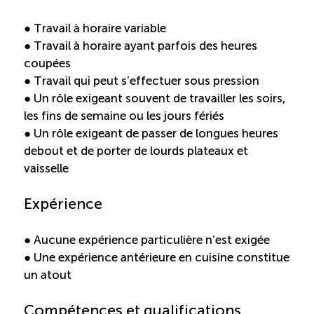
Boomerang
● Travail à horaire variable
● Travail à horaire ayant parfois des heures
coupées
Saisonnalité
● Travail qui peut s’effectuer sous pression
● Un rôle exigeant souvent de travailler les soirs,
Chantier sur la saisonnalité
les fins de semaine ou les jours fériés
● Un rôle exigeant de passer de longues heures
Bassins de main-d’oeuvre diversifiés
debout et de porter de lourds plateaux et
vaisselle
Devenir membre
Expérience
Catalogue de formations en ligne
● Aucune expérience particulière n’est exigée
● Une expérience antérieure en cuisine constitue
un atout
ÉTUDES
NOUVELLES
EN
INFOLETTRE
Compétences et qualifications
DU CQRHT