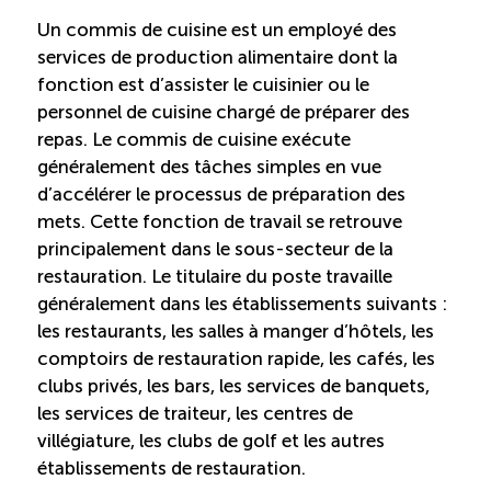
Un commis de cuisine est un employé des
Saisonnalité des emplois
services de production alimentaire dont la
fonction est d’assister le cuisinier ou le
Outils et ressources
personnel de cuisine chargé de préparer des
repas. Le commis de cuisine exécute
généralement des tâches simples en vue
Portail RH
d’accélérer le processus de préparation des
mets. Cette fonction de travail se retrouve
Descriptions de fonction
principalement dans le sous-secteur de la
restauration. Le titulaire du poste travaille
généralement dans les établissements suivants :
Balados
les restaurants, les salles à manger d’hôtels, les
comptoirs de restauration rapide, les cafés, les
Diffusion d’offres d’emploi en ligne
clubs privés, les bars, les services de banquets,
les services de traiteur, les centres de
Programmes d’aide et subventions
villégiature, les clubs de golf et les autres
établissements de restauration.