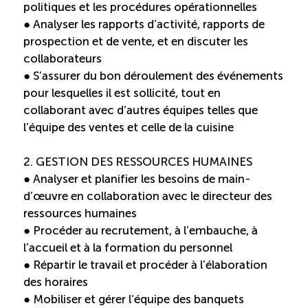
politiques et les procédures opérationnelles
Reconnaissance des compétences
● Analyser les rapports d’activité, rapports de
prospection et de vente, et en discuter les
Bilan et reconnaissance des acquis
collaborateurs
● S’assurer du bon déroulement des événements
Initiatives
pour lesquelles il est sollicité, tout en
collaborant avec d’autres équipes telles que
l’équipe des ventes et celle de la cuisine
Destination IA
2. GESTION DES RESSOURCES HUMAINES
Diagnostic Nord-du-Québec
● Analyser et planifier les besoins de main-
d’œuvre en collaboration avec le directeur des
ressources humaines
Programme de francisation
● Procéder au recrutement, à l’embauche, à
l’accueil et à la formation du personnel
Métiers et carrières en tourisme
● Répartir le travail et procéder à l’élaboration
des horaires
Norme entretien ménager
● Mobiliser et gérer l’équipe des banquets