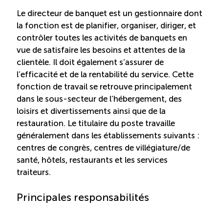
Le directeur de banquet est un gestionnaire dont
Saisonnalité des emplois
la fonction est de planifier, organiser, diriger, et
contrôler toutes les activités de banquets en
Outils et ressources
vue de satisfaire les besoins et attentes de la
clientèle. Il doit également s’assurer de
l’efficacité et de la rentabilité du service. Cette
Portail RH
fonction de travail se retrouve principalement
dans le sous-secteur de l’hébergement, des
Descriptions de fonction
loisirs et divertissements ainsi que de la
restauration. Le titulaire du poste travaille
généralement dans les établissements suivants :
Balados
centres de congrès, centres de villégiature/de
santé, hôtels, restaurants et les services
Diffusion d’offres d’emploi en ligne
traiteurs.
Programmes d’aide et subventions
Principales responsabilités