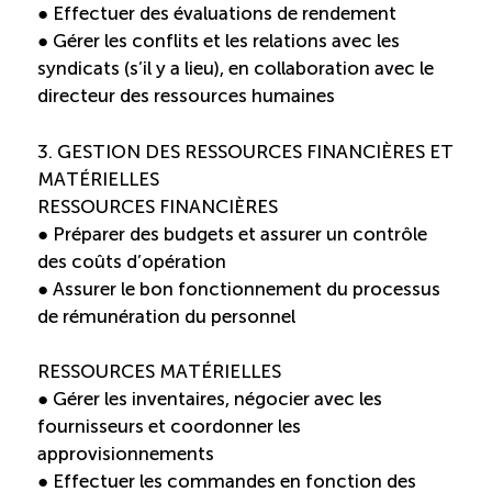
● Effectuer des évaluations de rendement
● Gérer les conflits et les relations avec les
Boomerang
syndicats (s’il y a lieu), en collaboration avec le
directeur des ressources humaines
Saisonnalité
3. GESTION DES RESSOURCES FINANCIÈRES ET
Chantier sur la saisonnalité
MATÉRIELLES
RESSOURCES FINANCIÈRES
Bassins de main-d’oeuvre diversifiés
● Préparer des budgets et assurer un contrôle
des coûts d’opération
● Assurer le bon fonctionnement du processus
Devenir membre
de rémunération du personnel
Catalogue de formations en ligne
RESSOURCES MATÉRIELLES
● Gérer les inventaires, négocier avec les
fournisseurs et coordonner les
approvisionnements
ÉTUDES
NOUVELLES
EN
INFOLETTRE
● Effectuer les commandes en fonction des
DU CQRHT