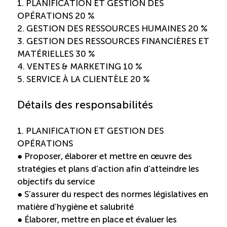
Recrutement de travailleurs étrangers
1. PLANIFICATION ET GESTION DES
OPÉRATIONS 20 %
2. GESTION DES RESSOURCES HUMAINES 20 %
Ressources
3. GESTION DES RESSOURCES FINANCIÈRES ET
MATÉRIELLES 30 %
Compétences et formations
4. VENTES & MARKETING 10 %
5. SERVICE À LA CLIENTÈLE 20 %
Nouvelles formations
Détails des responsabilités
Formation sur mesure
1. PLANIFICATION ET GESTION DES
OPÉRATIONS
Programme EMERIT
● Proposer, élaborer et mettre en œuvre des
stratégies et plans d’action afin d’atteindre les
Cuisinier : alternance travail-étude
objectifs du service
● S’assurer du respect des normes législatives en
matière d’hygiène et salubrité
Apprentissage en milieu de travail
● Élaborer, mettre en place et évaluer les