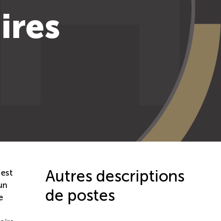
ires
Autres descriptions
 est
un
de postes
e