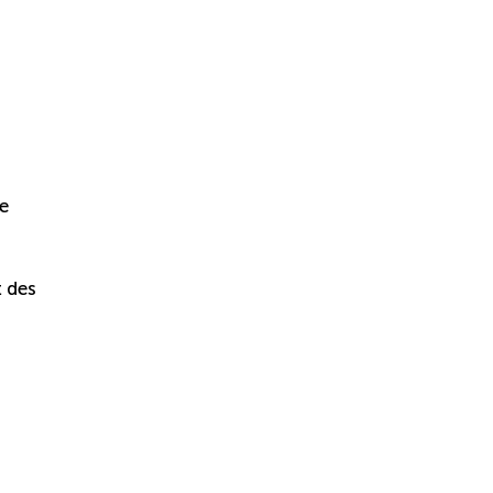
de
t des