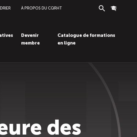
DRIER
À PROPOS DU CQRHT
Recherche
Connexion
iatives
Devenir
Catalogue de formations
membre
en ligne
Recherc
Con
eure des