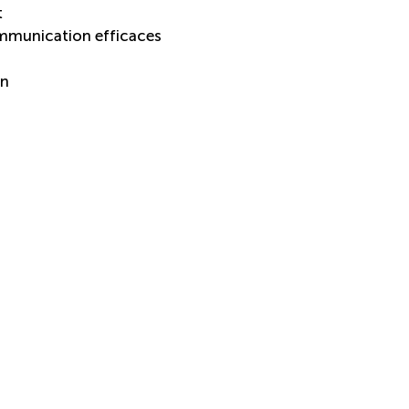
t
communication efficaces
on