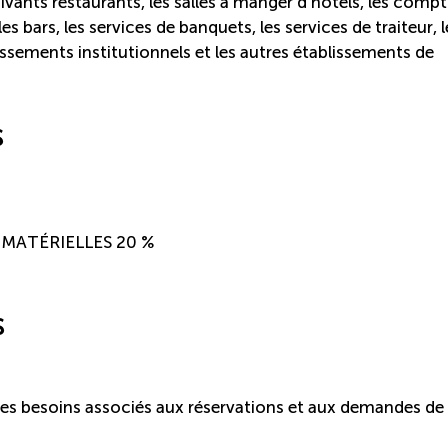
ivants restaurants, les salles à manger d’hôtels, les compt
les bars, les services de banquets, les services de traiteur, l
blissements institutionnels et les autres établissements de
s
 MATÉRIELLES 20 %
s
 les besoins associés aux réservations et aux demandes de 