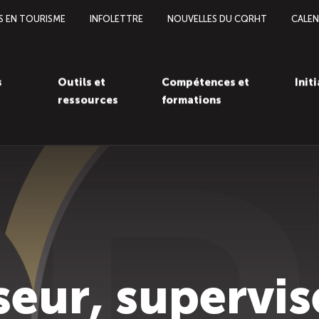
S EN TOURISME
INFOLETTRE
NOUVELLES DU CQRHT
CALEN
s
Outils et
Compétences et
Init
ressources
formations
seur, supervis