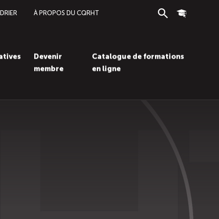
DRIER
À PROPOS DU CQRHT
Recherche
Connexion
iatives
Devenir
Catalogue de formations
membre
en ligne
Recherc
Con