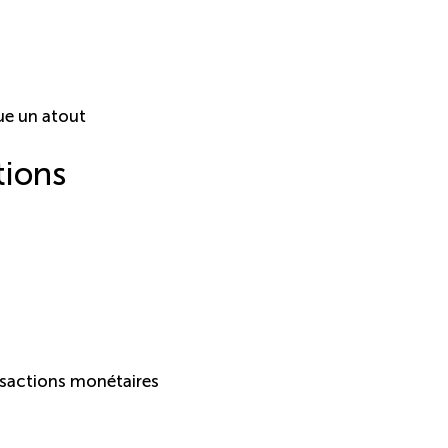
tue un atout
tions
nsactions monétaires