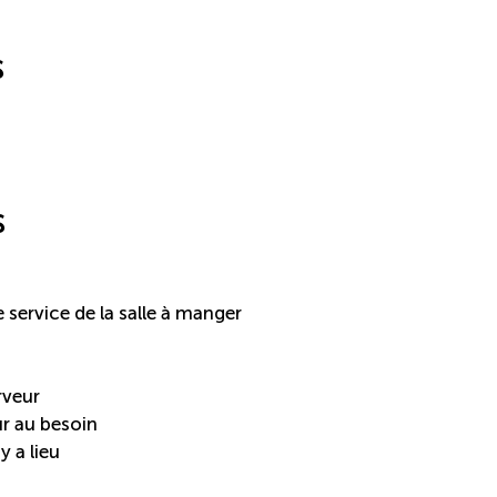
s
s
e service de la salle à manger
rveur
ur au besoin
y a lieu