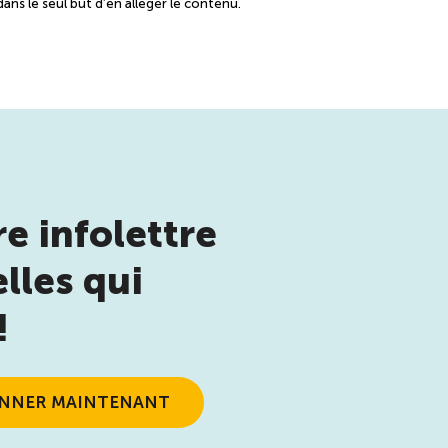
ans le seul but d’en alléger le contenu.
e infolettre
lles qui
!