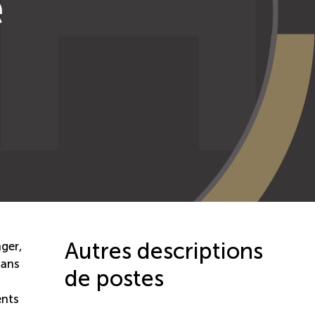
e
Autres descriptions
nger,
dans
de postes
ents