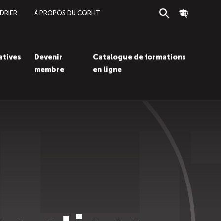
DRIER
À PROPOS DU CQRHT
Recherche
Connexion
iatives
Devenir
Catalogue de formations
membre
en ligne
Recherc
Con