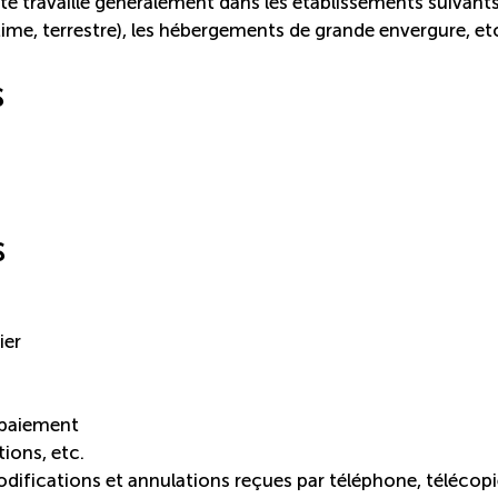
ste travaille généralement dans les établissements suivants
ime, terrestre), les hébergements de grande envergure, et
s
s
ier
e paiement
tions, etc.
difications et annulations reçues par téléphone, télécopi