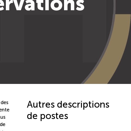
ervations
Autres descriptions
 des
vente
de postes
nus
 de