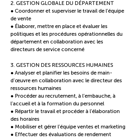
2. GESTION GLOBALE DU DÉPARTEMENT
Reconnaissance des compétences
● Coordonner et superviser le travail de l’équipe
de vente
Bilan et reconnaissance des acquis
● Élaborer, mettre en place et évaluer les
politiques et les procédures opérationnelles du
Initiatives
département en collaboration avec les
directeurs de service concerné
Destination IA
3. GESTION DES RESSOURCES HUMAINES
● Analyser et planifier les besoins de main-
Diagnostic Nord-du-Québec
d’œuvre en collaboration avec le directeur des
ressources humaines
● Procéder au recrutement, à l’embauche, à
Programme de francisation
l’accueil et à la formation du personnel
● Répartir le travail et procéder à l’élaboration
Métiers et carrières en tourisme
des horaires
● Mobiliser et gérer l’équipe ventes et marketing
Norme entretien ménager
● Effectuer des évaluations de rendement