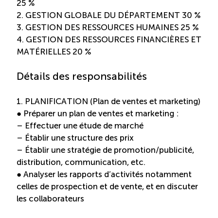
Recrutement de travailleurs étrangers
25 %
2. GESTION GLOBALE DU DÉPARTEMENT 30 %
3. GESTION DES RESSOURCES HUMAINES 25 %
Ressources
4. GESTION DES RESSOURCES FINANCIÈRES ET
MATÉRIELLES 20 %
Compétences et formations
Détails des responsabilités
Nouvelles formations
1. PLANIFICATION (Plan de ventes et marketing)
● Préparer un plan de ventes et marketing :
Formation sur mesure
– Effectuer une étude de marché
– Établir une structure des prix
Programme EMERIT
– Établir une stratégie de promotion/publicité,
distribution, communication, etc.
Cuisinier : alternance travail-étude
● Analyser les rapports d’activités notamment
celles de prospection et de vente, et en discuter
les collaborateurs
Apprentissage en milieu de travail