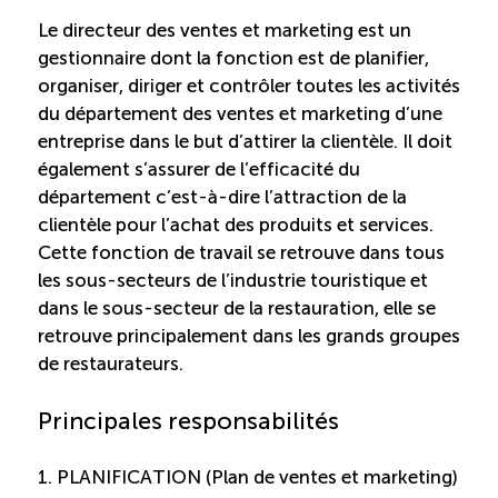
Le directeur des ventes et marketing est un
Saisonnalité des emplois
gestionnaire dont la fonction est de planifier,
organiser, diriger et contrôler toutes les activités
Outils et ressources
du département des ventes et marketing d’une
entreprise dans le but d’attirer la clientèle. Il doit
également s’assurer de l’efficacité du
Portail RH
département c’est-à-dire l’attraction de la
clientèle pour l’achat des produits et services.
Descriptions de fonction
Cette fonction de travail se retrouve dans tous
les sous-secteurs de l’industrie touristique et
dans le sous-secteur de la restauration, elle se
Balados
retrouve principalement dans les grands groupes
de restaurateurs.
Diffusion d’offres d’emploi en ligne
Principales responsabilités
Programmes d’aide et subventions
1. PLANIFICATION (Plan de ventes et marketing)