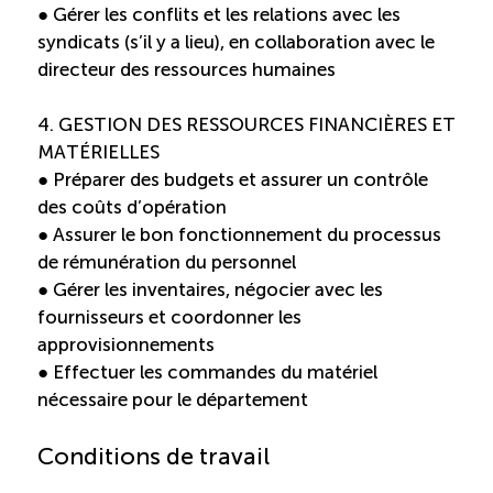
● Gérer les conflits et les relations avec les
Boomerang
syndicats (s’il y a lieu), en collaboration avec le
directeur des ressources humaines
Saisonnalité
4. GESTION DES RESSOURCES FINANCIÈRES ET
MATÉRIELLES
Chantier sur la saisonnalité
● Préparer des budgets et assurer un contrôle
des coûts d’opération
Bassins de main-d’oeuvre diversifiés
● Assurer le bon fonctionnement du processus
de rémunération du personnel
● Gérer les inventaires, négocier avec les
Devenir membre
fournisseurs et coordonner les
approvisionnements
Catalogue de formations en ligne
● Effectuer les commandes du matériel
nécessaire pour le département
Conditions de travail
ÉTUDES
NOUVELLES
EN
INFOLETTRE
DU CQRHT