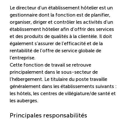
Le directeur d’un établissement hôtelier est un
Saisonnalité des emplois
gestionnaire dont la fonction est de planifier,
organiser, diriger et contrôler les activités d’un
Outils et ressources
établissement hôtelier afin d’offrir des services
et des produits de qualités à la clientèle. Il doit
également s’assurer de l’efficacité et de la
Portail RH
rentabilité de l’offre de service globale de
l’entreprise.
Descriptions de fonction
Cette fonction de travail se retrouve
principalement dans le sous-secteur de
l’hébergement. Le titulaire du poste travaille
Balados
généralement dans les établissements suivants :
les hôtels, les centres de villégiature/de santé et
Diffusion d’offres d’emploi en ligne
les auberges.
Programmes d’aide et subventions
Principales responsabilités