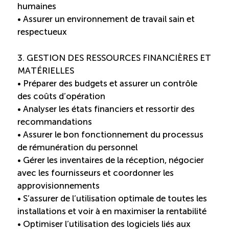
humaines
• Assurer un environnement de travail sain et
Boomerang
respectueux
Saisonnalité
3. GESTION DES RESSOURCES FINANCIÈRES ET
MATÉRIELLES
Chantier sur la saisonnalité
• Préparer des budgets et assurer un contrôle
des coûts d’opération
Bassins de main-d’oeuvre diversifiés
• Analyser les états financiers et ressortir des
recommandations
• Assurer le bon fonctionnement du processus
Devenir membre
de rémunération du personnel
• Gérer les inventaires de la réception, négocier
Catalogue de formations en ligne
avec les fournisseurs et coordonner les
approvisionnements
• S’assurer de l’utilisation optimale de toutes les
installations et voir à en maximiser la rentabilité
ÉTUDES
NOUVELLES
EN
INFOLETTRE
• Optimiser l’utilisation des logiciels liés aux
DU CQRHT