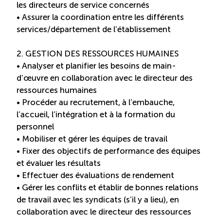
les directeurs de service concernés
Reconnaissance des compétences
• Assurer la coordination entre les différents
services/département de l’établissement
Bilan et reconnaissance des acquis
2. GESTION DES RESSOURCES HUMAINES
Initiatives
• Analyser et planifier les besoins de main-
d’œuvre en collaboration avec le directeur des
ressources humaines
Destination IA
• Procéder au recrutement, à l’embauche,
l’accueil, l’intégration et à la formation du
Diagnostic Nord-du-Québec
personnel
• Mobiliser et gérer les équipes de travail
• Fixer des objectifs de performance des équipes
Programme de francisation
et évaluer les résultats
• Effectuer des évaluations de rendement
Métiers et carrières en tourisme
• Gérer les conflits et établir de bonnes relations
de travail avec les syndicats (s’il y a lieu), en
Norme entretien ménager
collaboration avec le directeur des ressources